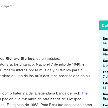
Compartir
Dat
No
Ric
Nom
Rin
 es
Richard Starkey
, es un músico,
Do
or y actor británico. Nació el 7 de julio de 1940, en
Liv
, mostró interés por la música y el talento para el
Fe
nvertirse en uno de los músicos más reconocidos de su
7 d
Ed
86
 como baterista de la legendaria banda de rock
The
Na
grupación, fue miembro de otra banda de Liverpool
Bri
es. En agosto de 1962, Pete Best fue despedido como
Gén