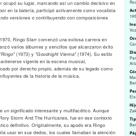
Roc
rr ocupó su lugar, marcando así un cambio decisivo en
bor en la batería, participó activamente como vocalista
Act
195
tando versiones o contribuyendo con composiciones
In
Voz
Oc
 1970, Ringo Starr comenzó una exitosa carrera en
Can
 lanzó varios álbumes y sencillos que alcanzaron éxito
Dis
"Ringo"
(1973) y
"Goodnight Vienna"
(1974). Su estilo
Par
mantenerse vigente en la escena musical,
Atl
acado por derecho propio, además de su legado como
Có
fluyentes de la historia de la música.
Mau
Bar
Pa
Els
Hij
e un significado interesante y multifacético. Aunque
Zak
o Rory Storm And The Hurricanes, fue en ese contexto
Tip
tico definitivo. Originalmente, su apodo era Ringo
Bar
lía usar en sus dedos, los cuales llamaban la atención
Pág