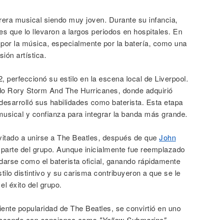
era musical siendo muy joven. Durante su infancia,
es que lo llevaron a largos periodos en hospitales. En
or la música, especialmente por la batería, como una
ión artística.
 perfeccionó su estilo en la escena local de Liverpool.
do Rory Storm And The Hurricanes, donde adquirió
desarrolló sus habilidades como baterista. Esta etapa
musical y confianza para integrar la banda más grande.
nvitado a unirse a The Beatles, después de que
John
 parte del grupo. Aunque inicialmente fue reemplazado
darse como el baterista oficial, ganando rápidamente
tilo distintivo y su carisma contribuyeron a que se le
l éxito del grupo.
iente popularidad de The Beatles, se convirtió en uno
stacando con canciones como
"Yellow Submarine"
.