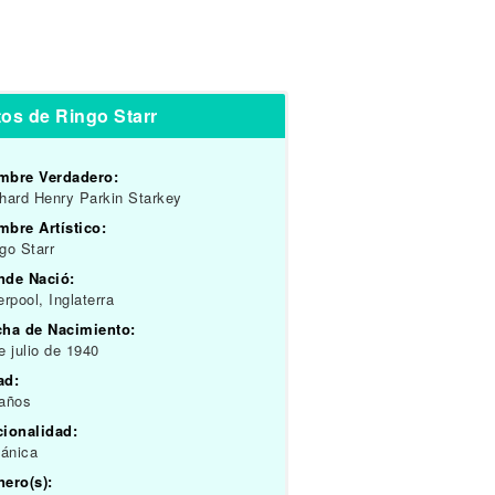
os de Ringo Starr
mbre Verdadero:
hard Henry Parkin Starkey
bre Artístico:
go Starr
nde Nació:
erpool, Inglaterra
cha de Nacimiento:
e julio de 1940
ad:
 años
cionalidad:
tánica
ero(s):