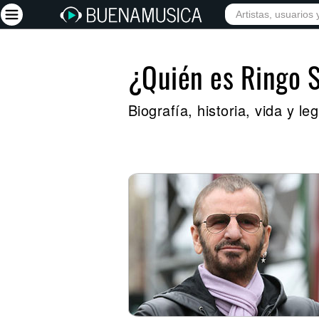
¿Quién es Ringo 
Iniciar sesión
Registrarse
Biografía, historia, vida y l
Inicio
Artistas
Red Social
Música
Vídeos
Discografías
Letras
Conciertos