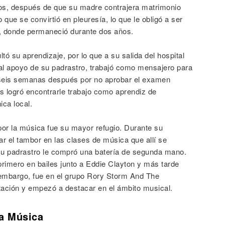
os, después de que su madre contrajera matrimonio
 que se convirtió en pleuresía, lo que le obligó a ser
l, donde permaneció durante dos años.
tó su aprendizaje, por lo que a su salida del hospital
 al apoyo de su padrastro, trabajó como mensajero para
o seis semanas después por no aprobar el examen
 logró encontrarle trabajo como aprendiz de
ca local.
 por la música fue su mayor refugio. Durante su
car el tambor en las clases de música que allí se
 su padrastro le compró una batería de segunda mano.
rimero en bailes junto a Eddie Clayton y más tarde
embargo, fue en el grupo Rory Storm And The
tación y empezó a destacar en el ámbito musical.
la Música