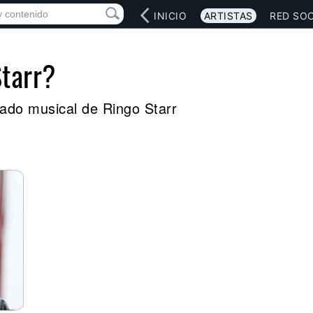
INICIO
ARTISTAS
RED SOC
Starr?
egado musical de Ringo Starr