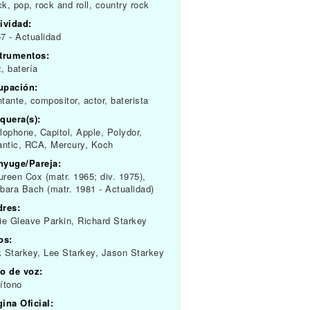
k, pop, rock and roll, country rock
ividad:
7 - Actualidad
strumentos:
, batería
upación:
tante, compositor, actor, baterista
quera(s):
lophone, Capitol, Apple, Polydor,
antic, RCA, Mercury, Koch
nyuge/Pareja:
reen Cox (matr. 1965; div. 1975),
bara Bach (matr. 1981 - Actualidad)
dres:
ie Gleave Parkin, Richard Starkey
os:
 Starkey, Lee Starkey, Jason Starkey
o de voz:
ítono
ina Oficial: