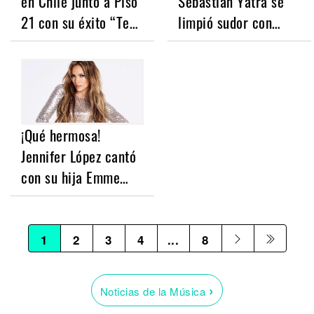
en Chile junto a Piso
Sebastián Yatra se
21 con su éxito “Te…
limpió sudor con…
¡Qué hermosa!
Jennifer López cantó
con su hija Emme…
1
2
3
4
...
8
›
Noticias de la Música