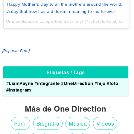
Happy Mother's Day to all the mothers around the world.
A day that now has a different meaning to me forever
Una publicación compartida de Cheryl (@cherylofficial) el
25 d
[Reportar Error]
Etiquetas / Tags
#
LiamPayne
#
integrante
#
OneDirection
#
hijo
#
foto
#
Instagram
Más de One Direction
Perfil
Biografía
Música
Vídeos