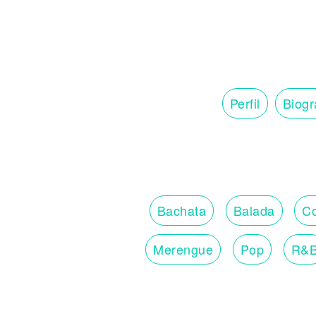
Perfil
Biogr
Bachata
Balada
Co
Merengue
Pop
R&