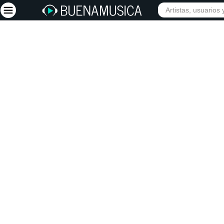
Iniciar sesión
Registrarse
Inicio
Artistas
Red Social
Música
Vídeos
Discografías
Letras
Conciertos