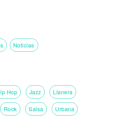
os
Noticias
ip Hop
Jazz
Llanera
Rock
Salsa
Urbana