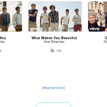
 You
What Makes You Beautiful
O
tion
One Direction
On
24
199
[Reportar Error]