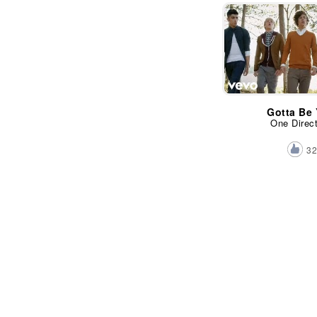
Gotta Be
One Direc
3