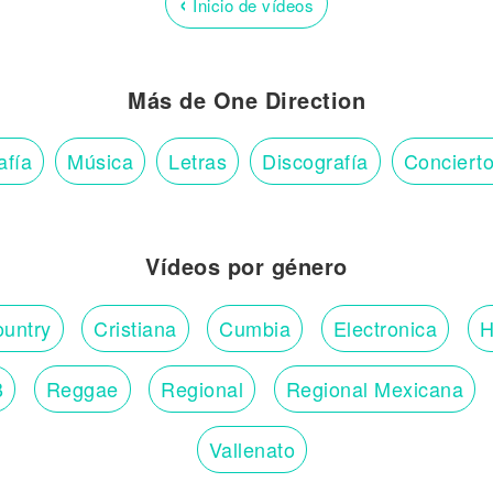
‹
Inicio de vídeos
Más de One Direction
afía
Música
Letras
Discografía
Conciert
Vídeos por género
untry
Cristiana
Cumbia
Electronica
H
B
Reggae
Regional
Regional Mexicana
Vallenato