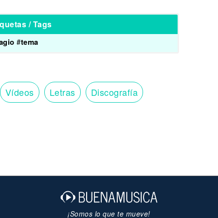
iquetas / Tags
agio
#
tema
Vídeos
Letras
Discografía
¡Somos lo que te mueve!