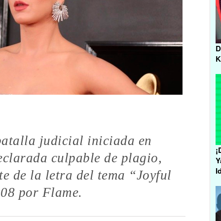
D
K
atalla judicial iniciada en
¡
eclarada culpable de plagio,
Y
I
e de la letra del tema “Joyful
008 por Flame.