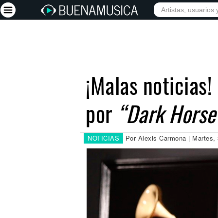
INICIO
ARTISTAS
Iniciar sesión
Registrarse
¡Malas noticias!
Inicio
por
“Dark Horse
Artistas
Red Social
Música
NOTICIAS
Por Alexis Carmona | Martes, 
Vídeos
Discografías
Letras
Conciertos