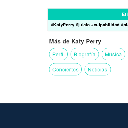
Et
#
KatyPerry
#
juicio
#
culpabilidad
#
pl
Más de Katy Perry
Perfil
Biografía
Música
Conciertos
Noticias