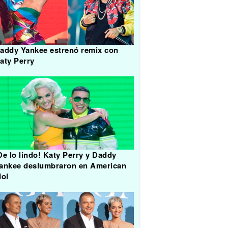
addy Yankee estrenó remix con
aty Perry
De lo lindo! Katy Perry y Daddy
ankee deslumbraron en American
dol