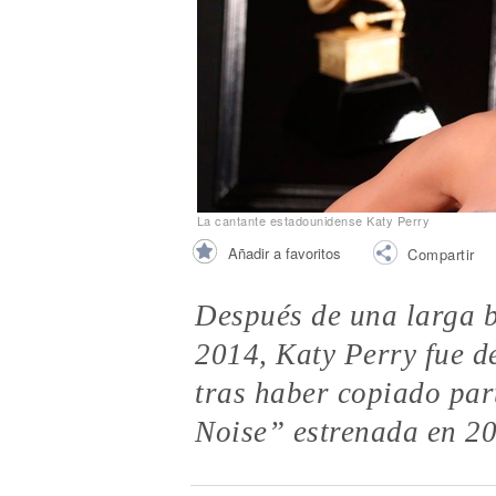
Noticias
La cantante estadounidense Katy Perry
Añadir a favoritos
Compartir
Después de una larga b
2014, Katy Perry fue d
tras haber copiado part
Noise” estrenada en 2