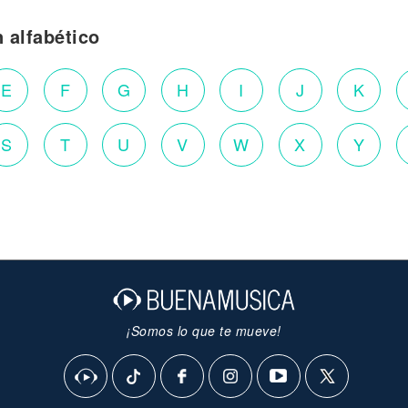
n alfabético
E
F
G
H
I
J
K
S
T
U
V
W
X
Y
¡Somos lo que te mueve!