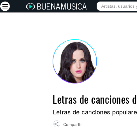
INICIO
ARTISTAS
Iniciar sesión
Registrarse
Inicio
Artistas
Red Social
Música
Letras de canciones 
Vídeos
Discografías
Letras de canciones populare
Letras
Compartir
Conciertos