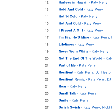
12
Harleys in Hawaii
- Katy Perry
13
Hold And Cold
- Katy Perry
14
Hot 'N Cold
- Katy Perry
15
Hot And Cold
- Katy Perry
16
I Kissed A Girl
- Katy Perry
17
I'm His, He'S Mine
- Katy Perry,
18
Lifetimes
- Katy Perry
19
Never Worn White
- Katy Perry
20
Not The End Of The World
- Kat
21
Part of Me
- Katy Perry
22
Resilient
- Katy Perry, DJ Tiesto
23
Resilient Remix
- Katy Perry, DJ
24
Roar
- Katy Perry
25
Small Talk
- Katy Perry
26
Smile
- Katy Perry
27
Swish Swish
- Katy Perry, Nicki 