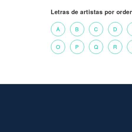
Letras de artistas por orde
A
B
C
D
O
P
Q
R