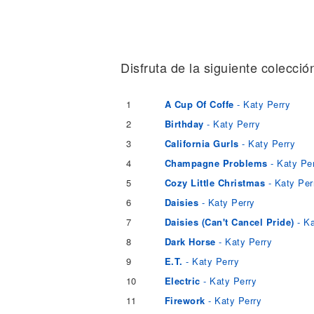
Noticias
Disfruta de la siguiente colecció
1
A Cup Of Coffe
- Katy Perry
2
Birthday
- Katy Perry
3
California Gurls
- Katy Perry
4
Champagne Problems
- Katy Pe
5
Cozy Little Christmas
- Katy Per
6
Daisies
- Katy Perry
7
Daisies (Can't Cancel Pride)
- Ka
8
Dark Horse
- Katy Perry
9
E.T.
- Katy Perry
10
Electric
- Katy Perry
11
Firework
- Katy Perry