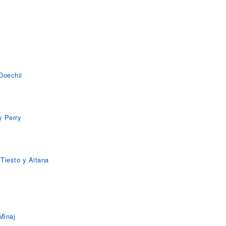
 Doechii
y Perry
 Tiesto y Aitana
Minaj