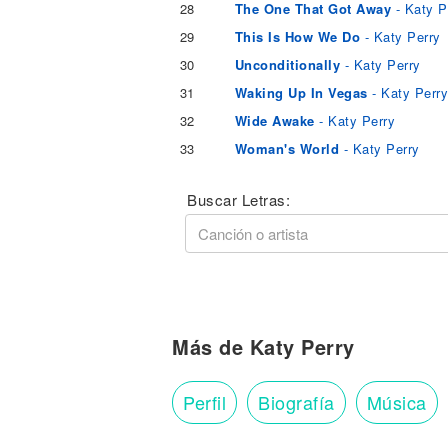
28
The One That Got Away
- Katy P
29
This Is How We Do
- Katy Perry
30
Unconditionally
- Katy Perry
31
Waking Up In Vegas
- Katy Perr
32
Wide Awake
- Katy Perry
33
Woman's World
- Katy Perry
Buscar Letras:
Más de Katy Perry
Perfil
Biografía
Música