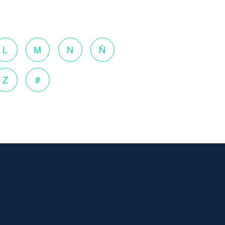
L
M
N
Ñ
Z
#