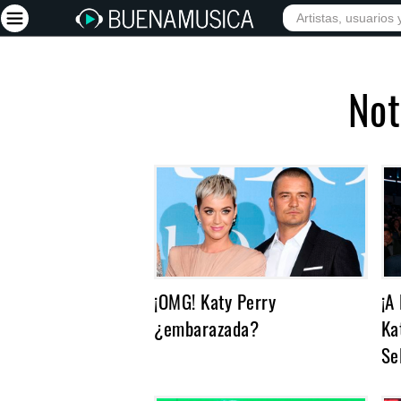
INICIO
ARTISTAS
Iniciar sesión
Not
Registrarse
Inicio
Artistas
Red Social
Música
Vídeos
¡OMG! Katy Perry
¡A
Discografías
¿embarazada?
Ka
Letras
Se
Conciertos