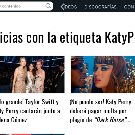
RED SOCIAL
MÚSICA
VÍDEOS
DISCOGRAFÍAS
CON
icias con la etiqueta KatyP
 lo grande! Taylor Swift y
¡No puede ser! Katy Perry
ty Perry cantarán junto a
deberá pagar multa por
lena Gómez
plagio de
“Dark Horse”…