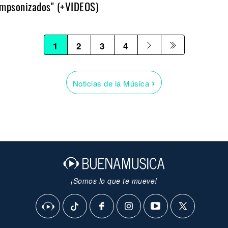
impsonizados" (+VIDEOS)
1
2
3
4
›
Noticias de la Música
¡Somos lo que te mueve!