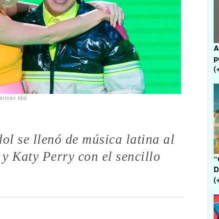
A
p
(
rican Idol
ol se llenó de música latina al
y Katy Perry con el sencillo
“
D
(