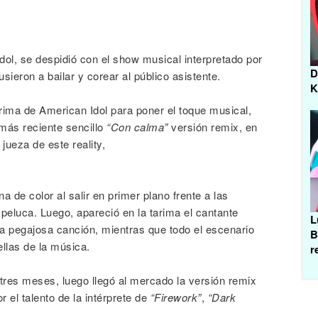
Idol, se despidió con el show musical interpretado por
D
usieron a bailar y corear al público asistente.
K
rima de American Idol para poner el toque musical,
 más reciente sencillo
“Con calma”
versión remix, en
jueza de este reality,
na de color al salir en primer plano frente a las
eluca. Luego, apareció en la tarima el cantante
L
sta pegajosa canción, mientras que todo el escenario
B
ellas de la música.
r
tres meses, luego llegó al mercado la versión remix
r el talento de la intérprete de
“Firework”
,
“Dark