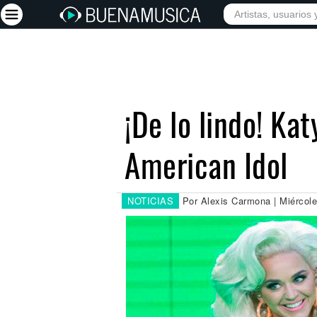
INICIO
ARTISTAS
Iniciar sesión
Registrarse
¡De lo lindo! K
Inicio
American Idol
Artistas
Red Social
Música
NOTICIAS
Por Alexis Carmona | Miércol
Vídeos
Discografías
Letras
Conciertos