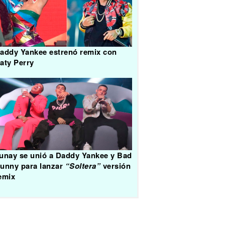
addy Yankee estrenó remix con
aty Perry
unay se unió a Daddy Yankee y Bad
unny para lanzar
“Soltera”
versión
emix