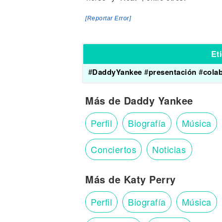
[Reportar Error]
Et
#
DaddyYankee
#
presentación
#
cola
Más de Daddy Yankee
Perfil
Biografía
Música
Conciertos
Noticias
Más de Katy Perry
Perfil
Biografía
Música