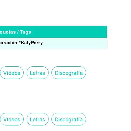
iquetas / Tags
boración
#
KatyPerry
Vídeos
Letras
Discografía
Vídeos
Letras
Discografía