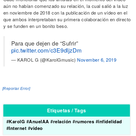
aún no habían comenzado su relación, la cual salió a la luz
en noviembre de 2018 con la publicación de un vídeo en el
que ambos interpretaban su primera colaboración en directo
y se funden en un bonito beso.
Para que dejen de “Sufrir”
pic.twitter.com/c3E9dljzDm
— KAROL G (@KarolGmusic)
November 6, 2019
[Reportar Error]
Etiquetas / Tags
#
KarolG
#
AnuelAA
#
relación
#
rumores
#
infidelidad
#
Internet
#
video