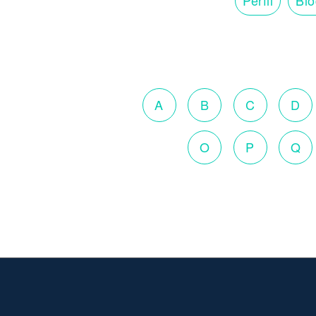
A
B
C
D
O
P
Q