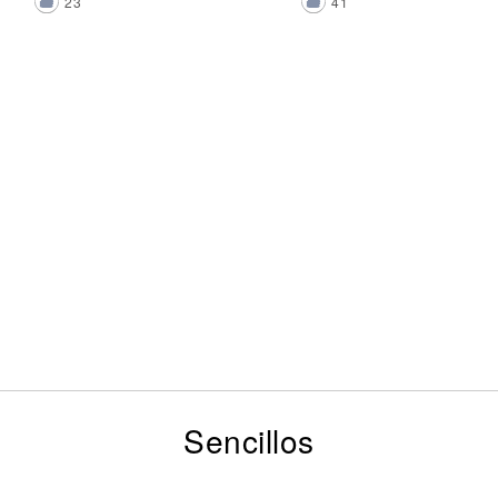
23
41
Sencillos