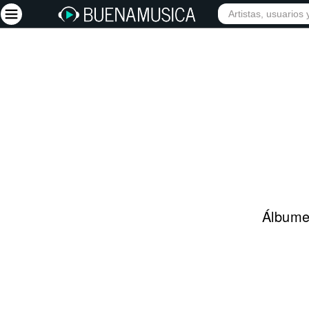
INIC
Iniciar sesión
Registrarse
Inicio
Artistas
Red Social
Música
Álbumes
Vídeos
Discografías
Letras
Conciertos