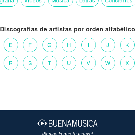
Discografías de artistas por orden alfabétic
E
F
G
H
I
J
K
R
S
T
U
V
W
X
¡Somos lo que te mueve!