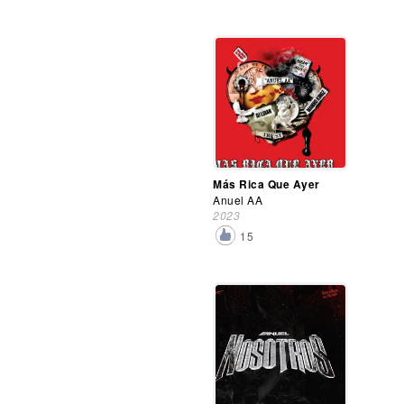
Más Rica Que Ayer
Anuel AA
2023
15