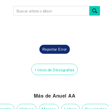
Reportar Error
‹
Inicio de Discografías
Más de Anuel AA
grafía
Vídeos
Música
Letras
Conciertos