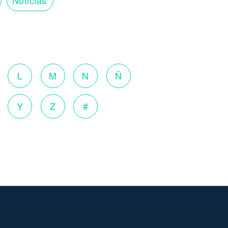
o
L
M
N
Ñ
Y
Z
#