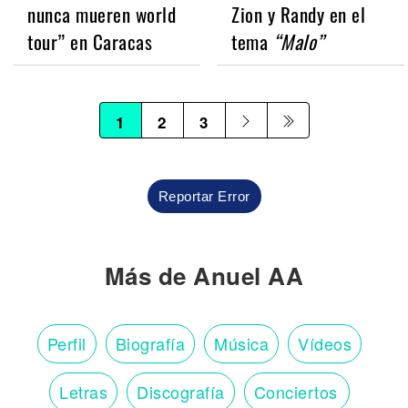
nunca mueren world
Zion y Randy en el
tour” en Caracas
tema
“Malo”
1
2
3
Reportar Error
Más de Anuel AA
Perfil
Biografía
Música
Vídeos
Letras
Discografía
Conciertos