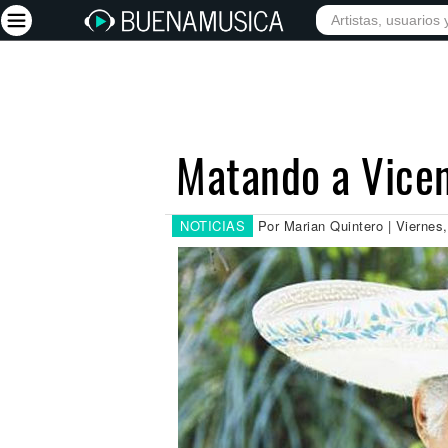
INICIO
ARTISTAS
Iniciar sesión
Registrarse
Matando a Vicent
Inicio
Artistas
NOTICIAS
Por Marian Quintero | Viernes
Red Social
Música
Vídeos
Discografías
Letras
Conciertos