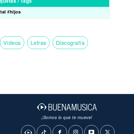
iquetas / Tags
tal
#
hijos
Vídeos
Letras
Discografía
¡Somos lo que te mueve!