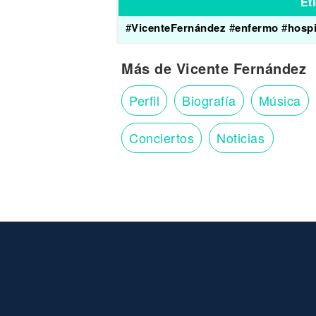
Et
#
VicenteFernández
#
enfermo
#
hospi
Más de Vicente Fernández
Perfil
Biografía
Música
Conciertos
Noticias