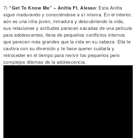
7)
“Get To Know Me” – Anitta Ft. Alesso
: Esta Anitta
sigue madurando y conociéndose a sí misma. En el interior,
aún es una niña joven, inmadura y descubriendo la vida,
sus relaciones y actitudes parecen sacadas de una película
para adolescentes, llena de pequeños conflictos internos
que parecen más grandes que la vida en su cabeza. Ella te
cautiva con su diversión y te hace querer cuidarla y
retroceder en el tiempo para revivir los pequeños pero
complejos dilemas de la adolescencia.