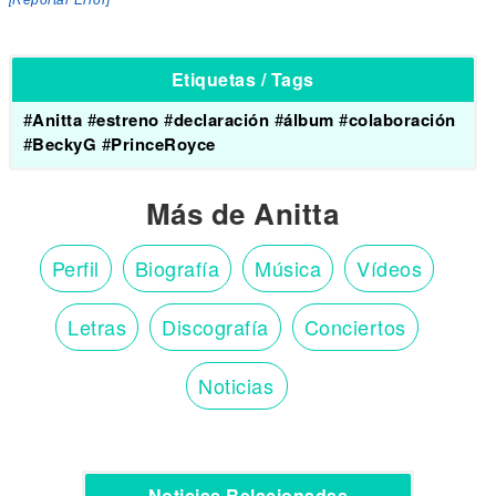
[Reportar Error]
Etiquetas / Tags
#
Anitta
#
estreno
#
declaración
#
álbum
#
colaboración
#
BeckyG
#
PrinceRoyce
Más de Anitta
Perfil
Biografía
Música
Vídeos
Letras
Discografía
Conciertos
Noticias
Noticias Relacionadas