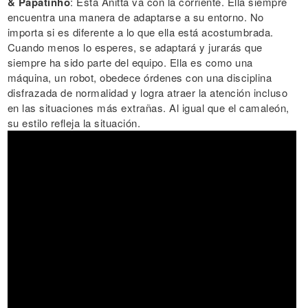
& Papatinho
: Esta Anitta va con la corriente. Ella siempre
encuentra una manera de adaptarse a su entorno. No
importa si es diferente a lo que ella está acostumbrada.
Cuando menos lo esperes, se adaptará y jurarás que
siempre ha sido parte del equipo. Ella es como una
máquina, un robot, obedece órdenes con una disciplina
disfrazada de normalidad y logra atraer la atención incluso
en las situaciones más extrañas. Al igual que el camaleón,
su estilo refleja la situación.