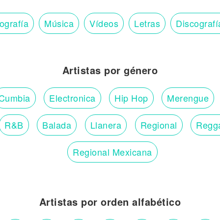
ografía
Música
Vídeos
Letras
Discografí
Artistas por género
Cumbia
Electronica
Hip Hop
Merengue
R&B
Balada
Llanera
Regional
Regg
Regional Mexicana
Artistas por orden alfabético