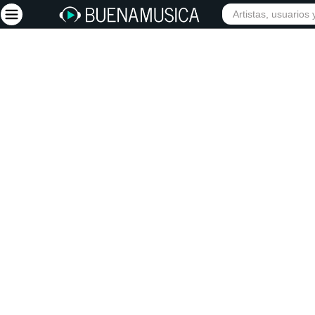
Iniciar sesión
Registrarse
Inicio
Artistas
Red Social
Música
Vídeos
Discografías
Letras
Conciertos