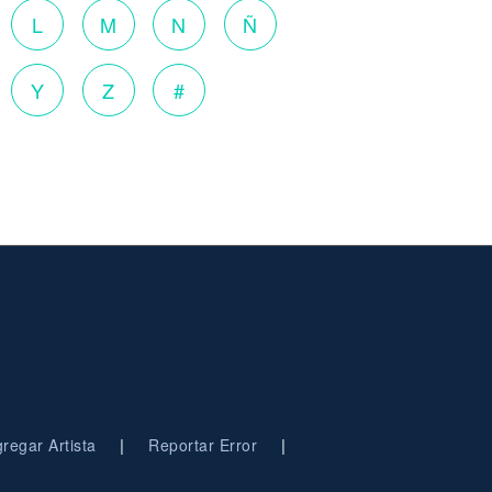
L
M
N
Ñ
Y
Z
#
|
|
regar Artista
Reportar Error