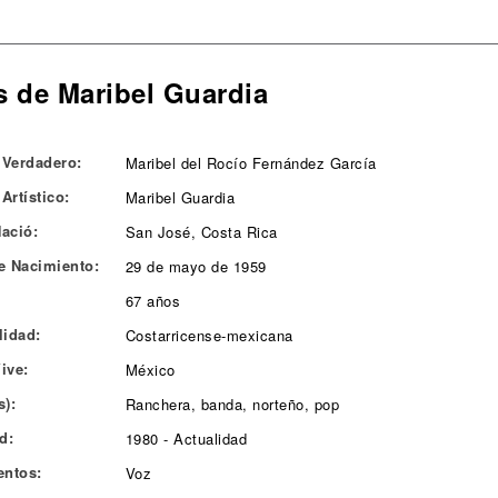
s de Maribel Guardia
Verdadero:
Maribel del Rocío Fernández García
Artístico:
Maribel Guardia
ació:
San José, Costa Rica
e Nacimiento:
29 de mayo de 1959
67 años
lidad:
Costarricense-mexicana
ive:
México
s):
Ranchera, banda, norteño, pop
d:
1980 - Actualidad
entos:
Voz