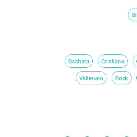
Bi
Bachata
Cristiana
Vallenato
Rock