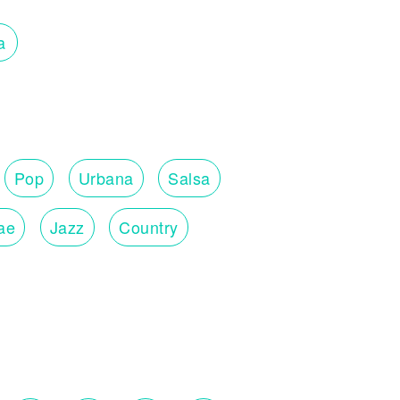
a
Pop
Urbana
Salsa
ae
Jazz
Country