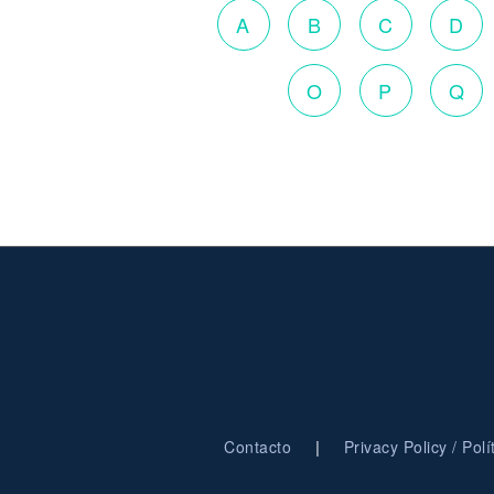
A
B
C
D
O
P
Q
|
Contacto
Privacy Policy / Pol