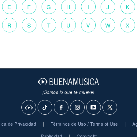
E
F
G
H
I
J
K
R
S
T
U
V
W
X
¡Somos lo que te mueve!
|
|
ítica de Privacidad
Términos de Uso / Terms of Use
Ag
|
Publicidad
Copyright