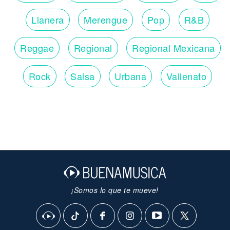
Llanera
Merengue
Pop
R&B
Reggae
Regional
Regional Mexicana
Rock
Salsa
Urbana
Vallenato
¡Somos lo que te mueve!