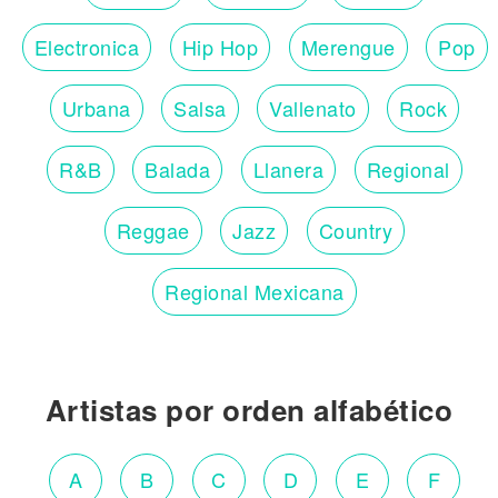
Electronica
Hip Hop
Merengue
Pop
Urbana
Salsa
Vallenato
Rock
R&B
Balada
Llanera
Regional
Reggae
Jazz
Country
Regional Mexicana
Artistas por orden alfabético
A
B
C
D
E
F