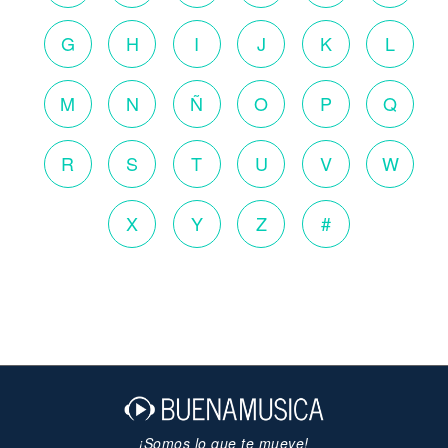
G
H
I
J
K
L
M
N
Ñ
O
P
Q
R
S
T
U
V
W
X
Y
Z
#
¡Somos lo que te mueve!