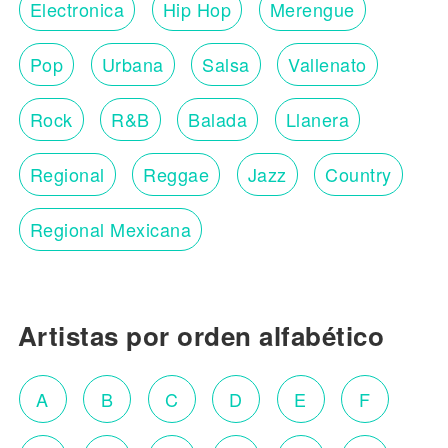
Electronica
Hip Hop
Merengue
Pop
Urbana
Salsa
Vallenato
Rock
R&B
Balada
Llanera
Regional
Reggae
Jazz
Country
Regional Mexicana
Artistas por orden alfabético
A
B
C
D
E
F