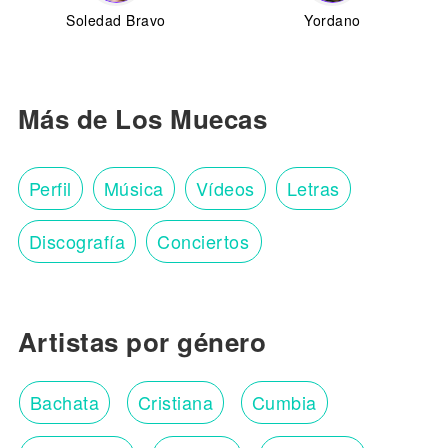
Soledad Bravo
Yordano
Más de Los Muecas
Perfil
Música
Vídeos
Letras
Discografía
Conciertos
Artistas por género
Bachata
Cristiana
Cumbia