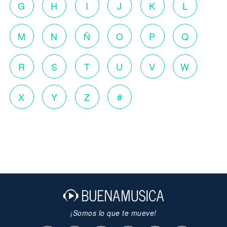
G
H
I
J
K
L
M
N
Ñ
O
P
Q
R
S
T
U
V
W
X
Y
Z
#
¡Somos lo que te mueve!