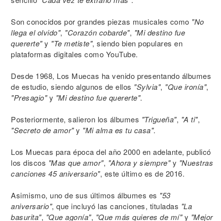
Son conocidos por grandes piezas musicales como
"No
llega el olvido"
,
"Corazón cobarde"
,
"Mi destino fue
quererte"
y
"Te metiste"
, siendo bien populares en
plataformas digitales como YouTube.
Desde 1968, Los Muecas ha venido presentando álbumes
de estudio, siendo algunos de ellos
"Sylvia"
,
"Que ironía"
,
"Presagio"
y
"Mi destino fue quererte"
.
Posteriormente, salieron los álbumes
"Trigueña"
,
"A ti"
,
"Secreto de amor"
y
"Mi alma es tu casa"
.
Los Muecas para época del año 2000 en adelante, publicó
los discos
"Mas que amor"
,
"Ahora y siempre"
y
"Nuestras
canciones 45 aniversario"
, este último es de 2016.
Asimismo, uno de sus últimos álbumes es
"53
aniversario"
, que incluyó las canciones, tituladas
"La
basurita"
,
"Que agonía"
,
"Que más quieres de mí"
y
"Mejor