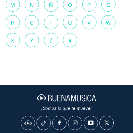
M
N
Ñ
O
P
Q
R
S
T
U
V
W
X
Y
Z
#
¡Somos lo que te mueve!