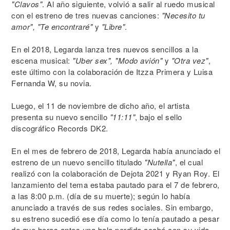
"Clavos"
. Al año siguiente, volvió a salir al ruedo musical
con el estreno de tres nuevas canciones:
"Necesito tu
amor", "Te encontraré"
y
"Libre"
.
En el 2018, Legarda lanza tres nuevos sencillos a la
escena musical:
"Uber sex", "Modo avión"
y
"Otra vez"
,
este último con la colaboración de Itzza Primera y Luisa
Fernanda W, su novia.
Luego, el 11 de noviembre de dicho año, el artista
presenta su nuevo sencillo
"11:11"
, bajo el sello
discográfico Records DK2.
En el mes de febrero de 2018, Legarda había anunciado el
estreno de un nuevo sencillo titulado
"Nutella"
, el cual
realizó con la colaboración de Dejota 2021 y Ryan Roy. El
lanzamiento del tema estaba pautado para el 7 de febrero,
a las 8:00 p.m. (día de su muerte); según lo había
anunciado a través de sus redes sociales. Sin embargo,
su estreno sucedió ese día como lo tenía pautado a pesar
de que horas antes una bala perdida acabó con su vida.