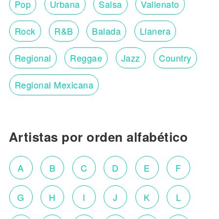
Pop
Urbana
Salsa
Vallenato
Rock
R&B
Balada
Llanera
Regional
Reggae
Jazz
Country
Regional Mexicana
Artistas por orden alfabético
A
B
C
D
E
F
G
H
I
J
K
L