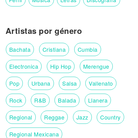
Artistas por género
Bachata
Cristiana
Cumbia
Electronica
Hip Hop
Merengue
Pop
Urbana
Salsa
Vallenato
Rock
R&B
Balada
Llanera
Regional
Reggae
Jazz
Country
Regional Mexicana