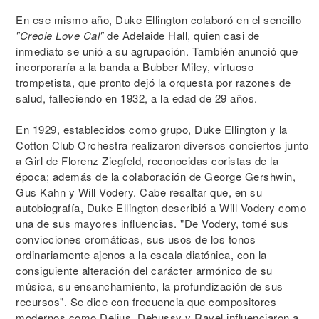
En ese mismo año, Duke Ellington colaboró en el sencillo
"Creole Love Cal"
de Adelaide Hall, quien casi de
inmediato se unió a su agrupación. También anunció que
incorporaría a la banda a Bubber Miley, virtuoso
trompetista, que pronto dejó la orquesta por razones de
salud, falleciendo en 1932, a la edad de 29 años.
En 1929, establecidos como grupo, Duke Ellington y la
Cotton Club Orchestra realizaron diversos conciertos junto
a Girl de Florenz Ziegfeld, reconocidas coristas de la
época; además de la colaboración de George Gershwin,
Gus Kahn y Will Vodery. Cabe resaltar que, en su
autobiografía, Duke Ellington describió a Will Vodery como
una de sus mayores influencias. "De Vodery, tomé sus
convicciones cromáticas, sus usos de los tonos
ordinariamente ajenos a la escala diatónica, con la
consiguiente alteración del carácter armónico de su
música, su ensanchamiento, la profundización de sus
recursos". Se dice con frecuencia que compositores
modernos como Delius, Debussy y Ravel influenciaron a