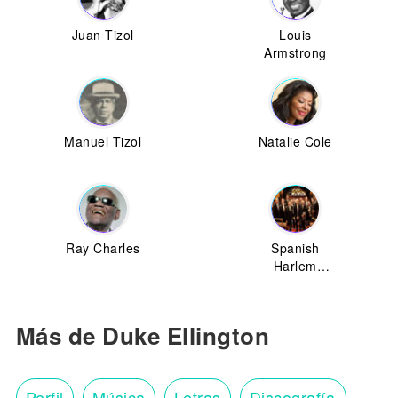
Juan Tizol
Louis
Armstrong
Manuel Tizol
Natalie Cole
Ray Charles
Spanish
Harlem
Orchestra
Más de Duke Ellington
Perfil
Música
Letras
Discografía