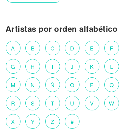
Artistas por orden alfabético
A
B
C
D
E
F
G
H
I
J
K
L
M
N
Ñ
O
P
Q
R
S
T
U
V
W
X
Y
Z
#