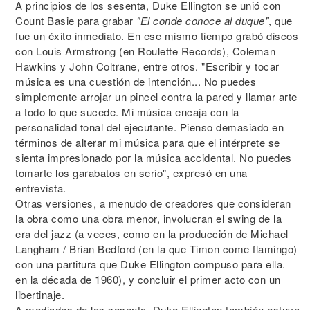
A principios de los sesenta, Duke Ellington se unió con
Count Basie para grabar
"El conde conoce al duque"
, que
fue un éxito inmediato. En ese mismo tiempo grabó discos
con Louis Armstrong (en Roulette Records), Coleman
Hawkins y John Coltrane, entre otros. "Escribir y tocar
música es una cuestión de intención... No puedes
simplemente arrojar un pincel contra la pared y llamar arte
a todo lo que sucede. Mi música encaja con la
personalidad tonal del ejecutante. Pienso demasiado en
términos de alterar mi música para que el intérprete se
sienta impresionado por la música accidental. No puedes
tomarte los garabatos en serio", expresó en una
entrevista.
Otras versiones, a menudo de creadores que consideran
la obra como una obra menor, involucran el swing de la
era del jazz (a veces, como en la producción de Michael
Langham / Brian Bedford (en la que Timon come flamingo)
con una partitura que Duke Ellington compuso para ella.
en la década de 1960), y concluir el primer acto con un
libertinaje.
A mediados de los sesenta, Duke Ellington también estuvo