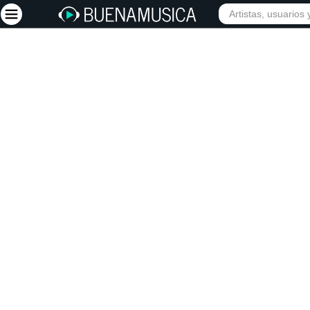
Iniciar sesión
Registrarse
Inicio
Artistas
Red Social
Música
Vídeos
Discografías
Letras
Conciertos