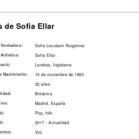
 de Sofia Ellar
Verdadero:
Sofia Lecubarri Ruigómez
Artístico:
Sofia Ellar
ació:
Londres, Inglaterra
e Nacimiento:
15 de noviembre de 1993
32 años
lidad:
Británica
ive:
Madrid, España
s):
Pop, folk
d:
2017 - Actualidad
entos:
Voz