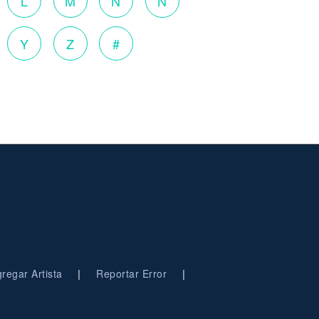
L
M
N
Ñ
Y
Z
#
|
|
regar Artista
Reportar Error