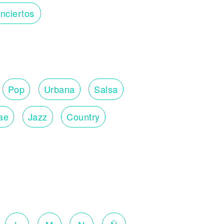
nciertos
Pop
Urbana
Salsa
ae
Jazz
Country