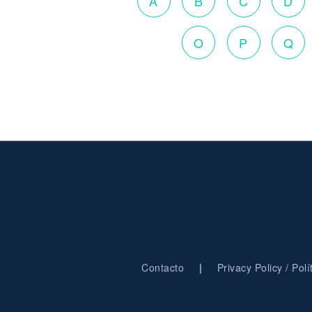
A
B
C
D
O
P
Q
|
Contacto
Privacy Policy / Pol