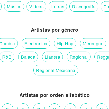
Música
Vídeos
Letras
Discografía
Co
Artistas por género
Cumbia
Electronica
Hip Hop
Merengue
R&B
Balada
Llanera
Regional
Regg
Regional Mexicana
Artistas por orden alfabético