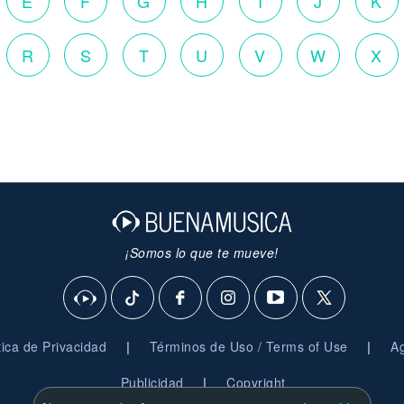
E
F
G
H
I
J
K
R
S
T
U
V
W
X
¡Somos lo que te mueve!
|
|
ítica de Privacidad
Términos de Uso / Terms of Use
Ag
|
Publicidad
Copyright