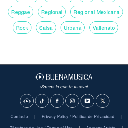
Reggae
Regional
Regional Mexicana
Rock
Salsa
Urbana
Vallenato
¡Somos lo que te mueve!
|
|
Contacto
Privacy Policy / Política de Privacidad
|
|
Términos de Uso / Terms of Use
Agregar Artista