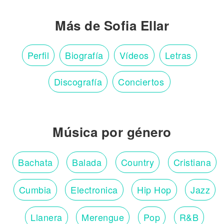
Más de Sofia Ellar
Perfil
Biografía
Vídeos
Letras
Discografía
Conciertos
Música por género
Bachata
Balada
Country
Cristiana
Cumbia
Electronica
Hip Hop
Jazz
Llanera
Merengue
Pop
R&B