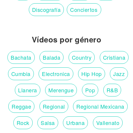
Discografía
Conciertos
Vídeos por género
Bachata
Balada
Country
Cristiana
Cumbia
Electronica
Hip Hop
Jazz
Llanera
Merengue
Pop
R&B
Reggae
Regional
Regional Mexicana
Rock
Salsa
Urbana
Vallenato