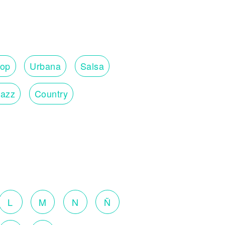
op
Urbana
Salsa
Jazz
Country
L
M
N
Ñ