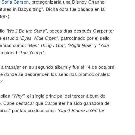
a
Sofia Carson
, protagonizaría una Disney Channel
ntures in Babysitting". Dicha obra fue basada en la
1987).
llo
"We'll Be the Stars"
, pocos días después Carpenter
de estudio
“Eyes Wide Open”
, patrocinado por el sello
 temas como:
“Best Thing I Got”
,
“Right Now”
y
“Your
omocional
"Too Young"
.
 trabajar en su segundo álbum y fue el 14 de octubre
de donde se desprenden los sencillos promocionales:
e"
.
ública
“Why”
, el single principal del tercer álbum de
e. Cabe destacar que Carpenter ha sido ganadora de
ards” por las producciones
“Can't Blame a Girl for