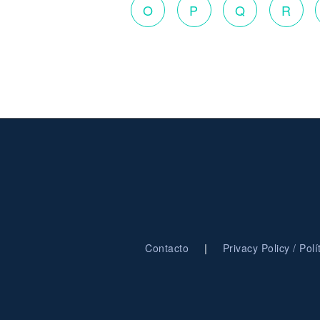
O
P
Q
R
|
Contacto
Privacy Policy / Pol