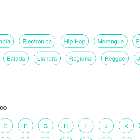
mbia
Electronica
Hip Hop
Merengue
P
Balada
Llanera
Regional
Reggae
ico
E
F
G
H
I
J
K