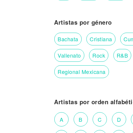
Artistas por género
Bachata
Cristiana
Cu
Vallenato
Rock
R&B
Regional Mexicana
Artistas por orden alfabét
A
B
C
D