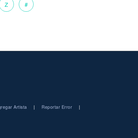
Z
#
|
|
regar Artista
Reportar Error