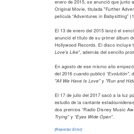
enero de 2015, se anunció que junto 
Original Movie, titulada "Further Adve
película “Adventures in Babysitting” (
El 13 de enero del 2015 lanzó el senci
anunció el título de su primer álbum 
Hollywood Records. El disco incluye
Love's Like”
, además del sencillo pr
En agosto de ese mismo año empezó a
del 2016 cuando publicó
“Evolutión”
, 
"All We Have Is Love"
y
"Run and Hid
El 17 de julio del 2017 sacó a la luz p
estudio de la cantante estadounidens
dos premios “Radio Disney Music Aw
Trying”
y
“Eyes Wide Open”
.
[Reportar Error]