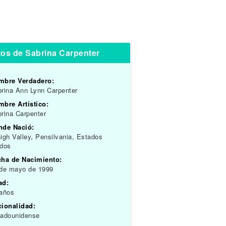
os de Sabrina Carpenter
mbre Verdadero:
rina Ann Lynn Carpenter
bre Artístico:
rina Carpenter
nde Nació:
igh Valley, Pensilvania, Estados
idos
cha de Nacimiento:
 de mayo de 1999
ad:
 años
cionalidad:
tadounidense