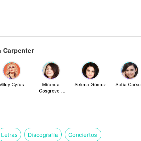
a Carpenter
Miley Cyrus
Miranda
Selena Gómez
Sofía Cars
Cosgrove -
ICarly
Letras
Discografía
Conciertos