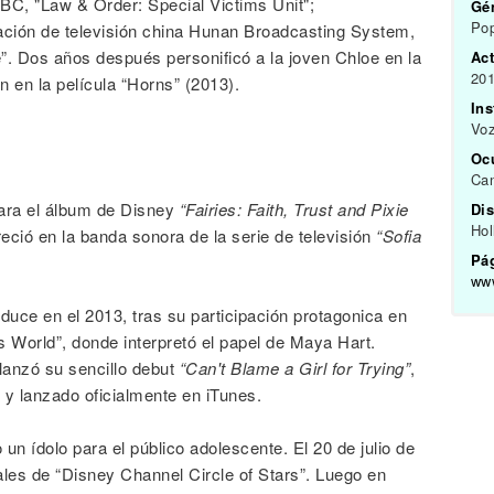
BC, "Law & Order: Special Victims Unit";
Gén
Pop
tación de televisión china Hunan Broadcasting System,
”. Dos años después personificó a la joven Chloe en la
Act
201
 en la película “Horns” (2013).
In
Voz
Oc
Can
ra el álbum de Disney
“Fairies: Faith, Trust and Pixie
Dis
Ho
eció en la banda sonora de la serie de televisión
“Sofia
Pág
www
duce en el 2013, tras su participación protagonica en
s World”, donde interpretó el papel de Maya Hart.
lanzó su sencillo debut
“Can't Blame a Girl for Trying”
,
 y lanzado oficialmente en iTunes.
n ídolo para el público adolescente. El 20 de julio de
ales de “Disney Channel Circle of Stars”. Luego en