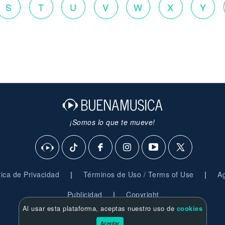
S
T
U
V
W
X
Y
¡Somos lo que te mueve!
|
|
ítica de Privacidad
Términos de Uso / Terms of Use
Ag
|
Publicidad
Copyright
Al usar esta plataforma, aceptas nuestro uso de
cookies
© 2026 BuenaMusica.com - Derechos Reservados
Aceptar