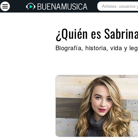
¿Quién es Sabrin
Iniciar sesión
Registrarse
Biografía, historia, vida y 
Inicio
Artistas
Red Social
Música
Vídeos
Discografías
Letras
Conciertos