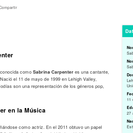
Compartir
Dat
No
Sab
enter
Nom
Sab
r conocida como
Sabrina Carpenter
es una cantante,
Do
 Nació el 11 de mayo de 1999 en Lehigh Valley,
Leh
odías son una representación de los géneros pop,
Un
Fe
11
Ed
er en la Música
27
Na
ñándose como actriz. En el 2011 obtuvo un papel
Es