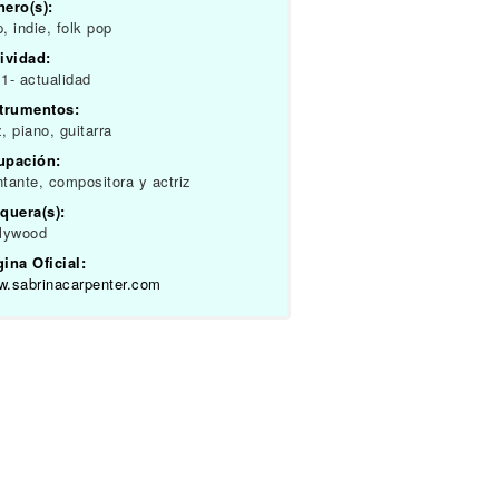
ero(s):
, indie, folk pop
ividad:
1- actualidad
strumentos:
, piano, guitarra
upación:
tante, compositora y actriz
quera(s):
llywood
ina Oficial:
.sabrinacarpenter.com