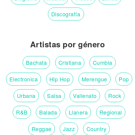
Discografía
Artistas por género
Bachata
Cristiana
Cumbia
Electronica
Hip Hop
Merengue
Pop
Urbana
Salsa
Vallenato
Rock
R&B
Balada
Llanera
Regional
Reggae
Jazz
Country