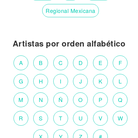
Regional Mexicana
Artistas por orden alfabético
A
B
C
D
E
F
G
H
I
J
K
L
M
N
Ñ
O
P
Q
R
S
T
U
V
W
X
Y
Z
#