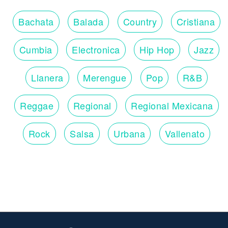
Bachata
Balada
Country
Cristiana
Cumbia
Electronica
Hip Hop
Jazz
Llanera
Merengue
Pop
R&B
Reggae
Regional
Regional Mexicana
Rock
Salsa
Urbana
Vallenato