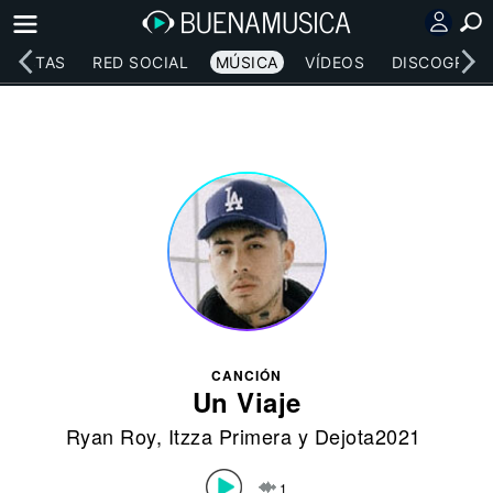
RTISTAS
RED SOCIAL
MÚSICA
VÍDEOS
DISCOGRAFÍ
CANCIÓN
Un Viaje
Ryan Roy
,
Itzza Primera
y
Dejota2021
1