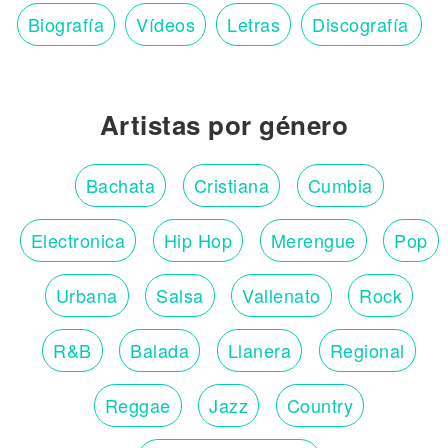
Biografía
Vídeos
Letras
Discografía
Artistas por género
Bachata
Cristiana
Cumbia
Electronica
Hip Hop
Merengue
Pop
Urbana
Salsa
Vallenato
Rock
R&B
Balada
Llanera
Regional
Reggae
Jazz
Country