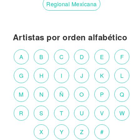
Regional Mexicana
Artistas por orden alfabético
A
B
C
D
E
F
G
H
I
J
K
L
M
N
Ñ
O
P
Q
R
S
T
U
V
W
X
Y
Z
#