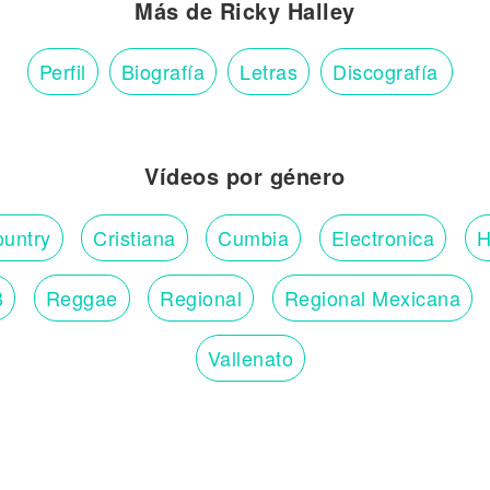
Más de Ricky Halley
Perfil
Biografía
Letras
Discografía
Vídeos por género
untry
Cristiana
Cumbia
Electronica
H
B
Reggae
Regional
Regional Mexicana
Vallenato