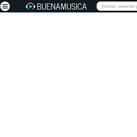
Iniciar sesión
Registrarse
Inicio
Artistas
Red Social
Música
Vídeos
Discografías
Letras
Conciertos