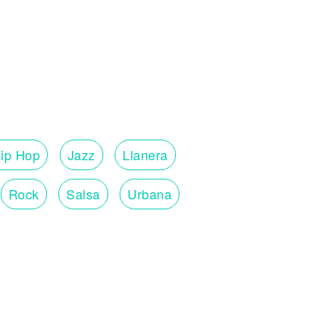
ip Hop
Jazz
Llanera
Rock
Salsa
Urbana