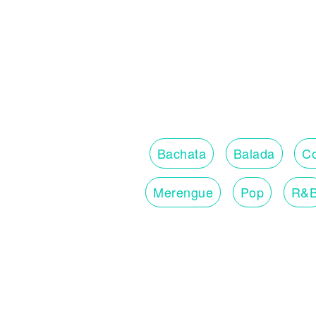
Bachata
Balada
Co
Merengue
Pop
R&