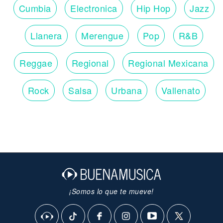
Cumbia
Electronica
Hip Hop
Jazz
Llanera
Merengue
Pop
R&B
Reggae
Regional
Regional Mexicana
Rock
Salsa
Urbana
Vallenato
¡Somos lo que te mueve!