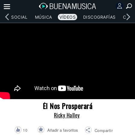
RED SOCIAL
MÚSICA
VÍDEOS
DISCOGRAFÍAS
CONC
Él Nos Prosperará
Ricky Halley
Añadir a favoritos
10
Compartir