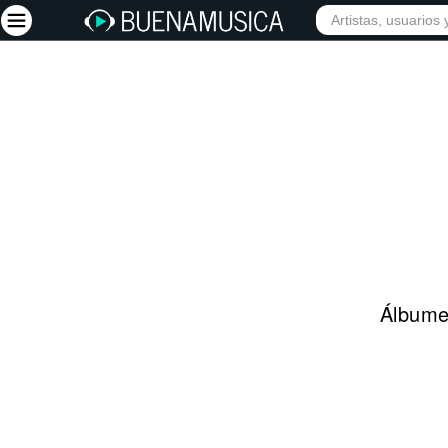
INIC
Iniciar sesión
Registrarse
Inicio
Artistas
Red Social
Música
Álbumes
Vídeos
Discografías
Letras
Conciertos