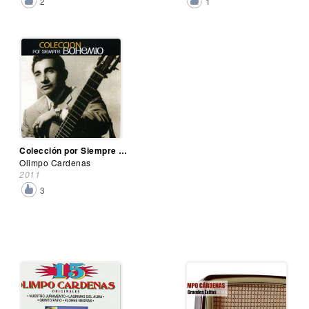
2
1
Colección por Siempre Bohemio
Olimpo Cardenas
2011
3