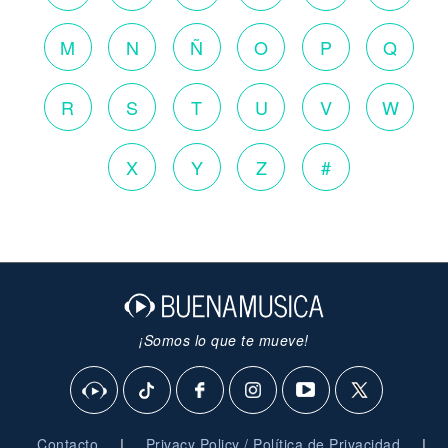
M
N
Ñ
O
P
Q
R
S
T
U
V
W
X
Y
Z
#
¡Somos lo que te mueve!
|
|
Contacto
Privacy Policy / Política de Privacidad