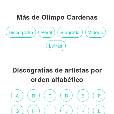
Más de Olimpo Cardenas
Discografía
Perfil
Biografía
Vídeos
Letras
Discografías de artistas por
orden alfabético
A
B
C
D
E
F
G
H
I
J
K
L