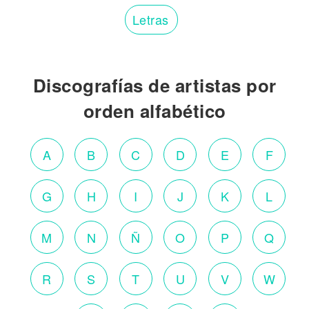
Letras
Discografías de artistas por
orden alfabético
A
B
C
D
E
F
G
H
I
J
K
L
M
N
Ñ
O
P
Q
R
S
T
U
V
W