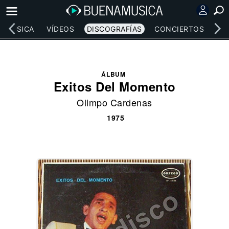
MÚSICA
VÍDEOS
DISCOGRAFÍAS
CONCIERTOS
LE
ÁLBUM
Exitos Del Momento
Olimpo Cardenas
1975