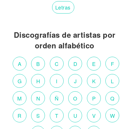
Letras
Discografías de artistas por
orden alfabético
A
B
C
D
E
F
G
H
I
J
K
L
M
N
Ñ
O
P
Q
R
S
T
U
V
W