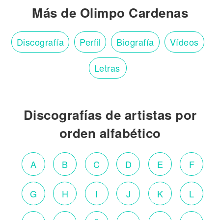
Más de Olimpo Cardenas
Discografía
Perfil
Biografía
Vídeos
Letras
Discografías de artistas por
orden alfabético
A
B
C
D
E
F
G
H
I
J
K
L