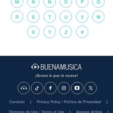
M
N
Ñ
O
P
Q
R
S
T
U
V
W
X
Y
Z
#
¡Somos lo que te mueve!
|
|
Contacto
Privacy Policy / Política de Privacidad
|
|
Términos de Uso / Terms of Use
Agregar Artista