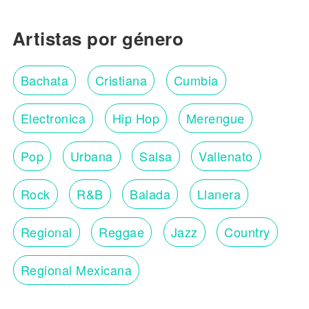
Artistas por género
Bachata
Cristiana
Cumbia
Electronica
Hip Hop
Merengue
Pop
Urbana
Salsa
Vallenato
Rock
R&B
Balada
Llanera
Regional
Reggae
Jazz
Country
Regional Mexicana