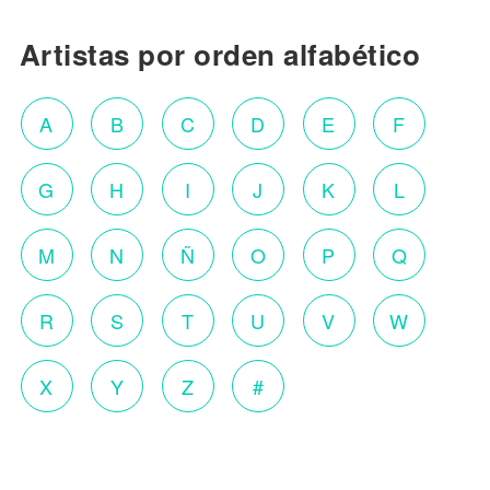
Artistas por orden alfabético
A
B
C
D
E
F
G
H
I
J
K
L
M
N
Ñ
O
P
Q
R
S
T
U
V
W
X
Y
Z
#