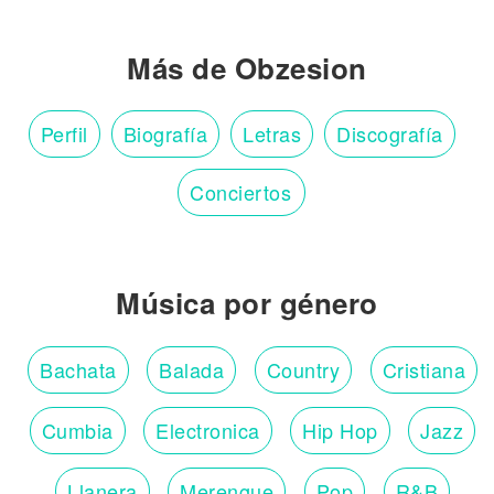
Más de Obzesion
Perfil
Biografía
Letras
Discografía
Conciertos
Música por género
Bachata
Balada
Country
Cristiana
Cumbia
Electronica
Hip Hop
Jazz
Llanera
Merengue
Pop
R&B