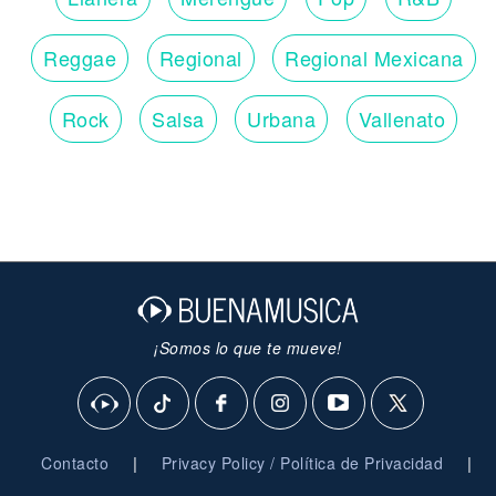
Reggae
Regional
Regional Mexicana
Rock
Salsa
Urbana
Vallenato
¡Somos lo que te mueve!
|
|
Contacto
Privacy Policy / Política de Privacidad