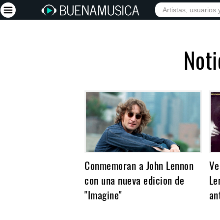
INICIO
ARTISTAS
Iniciar sesión
Noti
Registrarse
Inicio
Artistas
Red Social
Música
Vídeos
Conmemoran a John Lennon
Ve
Discografías
con una nueva edicion de
Le
Letras
"Imagine"
an
Conciertos