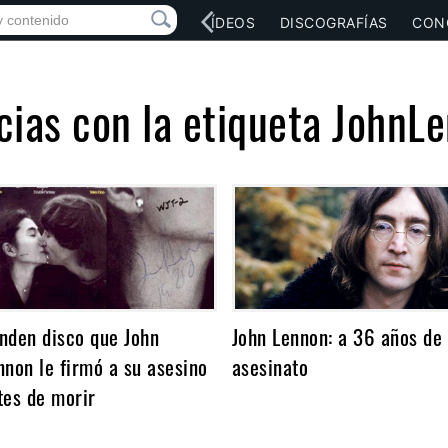
RED SOCIAL
MÚSICA
VÍDEOS
DISCOGRAFÍAS
CON
cias con la etiqueta JohnL
nden disco que John
John Lennon: a 36 años de
nnon le firmó a su asesino
asesinato
tes de morir