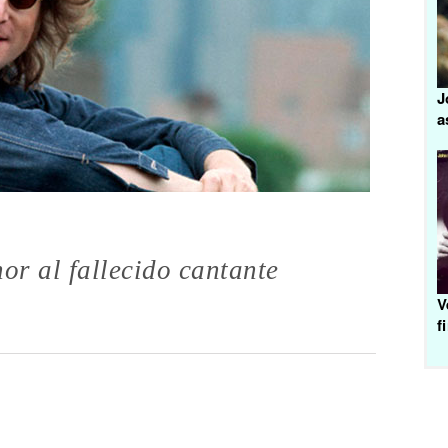
J
a
r al fallecido cantante
V
f