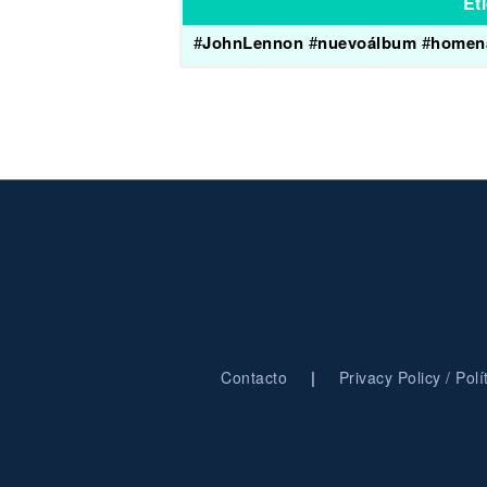
Et
#
JohnLennon
#
nuevoálbum
#
homen
|
Contacto
Privacy Policy / Pol