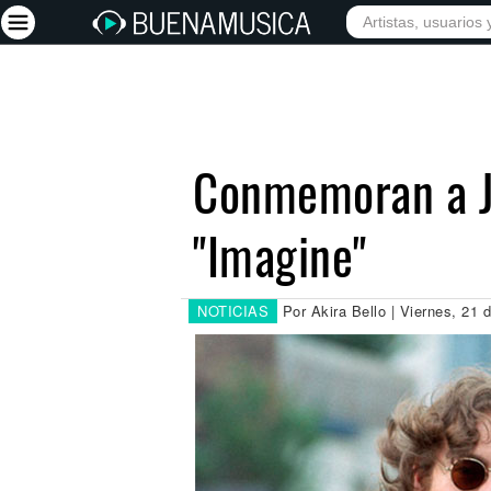
INICIO
ARTISTAS
Iniciar sesión
Registrarse
Conmemoran a J
Inicio
"Imagine"
Artistas
Red Social
Música
NOTICIAS
Por Akira Bello | Viernes, 21
Vídeos
Discografías
Letras
Conciertos