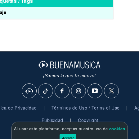
iquetas / Tags
aje
¡Somos lo que te mueve!
|
|
ítica de Privacidad
Términos de Uso / Terms of Use
Ag
|
Publicidad
Copyright
Al usar esta plataforma, aceptas nuestro uso de
cookies
© 2026 BuenaMusica.com - Derechos Reservados
Aceptar