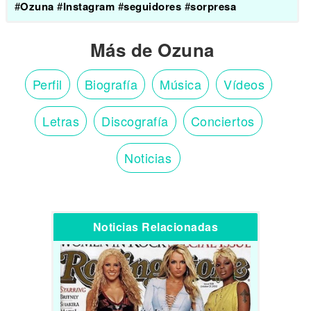
#
Ozuna
#
Instagram
#
seguidores
#
sorpresa
Más de Ozuna
Perfil
Biografía
Música
Vídeos
Letras
Discografía
Conciertos
Noticias
Noticias Relacionadas