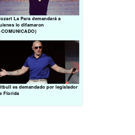
ozart La Para demandará a
uienes lo difamaron
+COMUNICADO)
itbull es demandado por legislador
e Florida