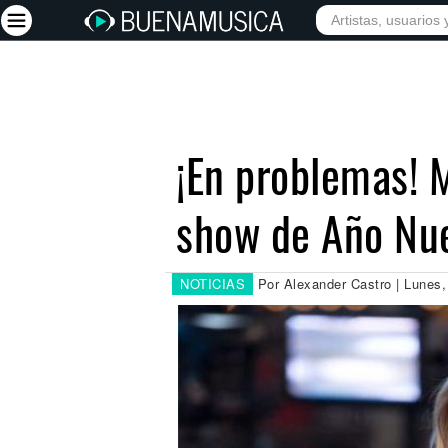
INICIO
ARTISTAS
Iniciar sesión
Registrarse
¡En problemas! 
Inicio
show de Año Nu
Artistas
Red Social
Música
NOTICIAS
Por Alexander Castro | Lunes,
Vídeos
Discografías
Letras
Conciertos