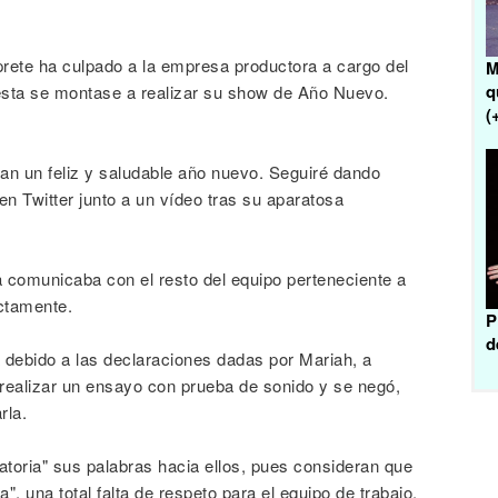
rprete ha culpado a la empresa productora a cargo del
M
q
 ésta se montase a realizar su show de Año Nuevo.
(
n un feliz y saludable año nuevo. Seguiré dando
en Twitter junto a un vídeo tras su aparatosa
la comunicaba con el resto del equipo perteneciente a
ctamente.
P
d
debido a las declaraciones dadas por Mariah, a
a realizar un ensayo con prueba de sonido y se negó,
rla.
atoria" sus palabras hacia ellos, pues consideran que
 una total falta de respeto para el equipo de trabajo.