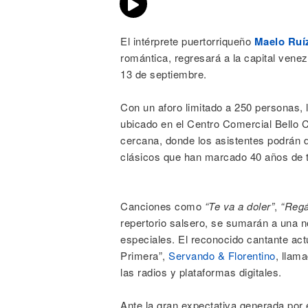
El intérprete puertorriqueño
Maelo Ruí
romántica, regresará a la capital vene
13 de septiembre.
Con un aforo limitado a 250 personas, 
ubicado en el Centro Comercial Bello 
cercana, donde los asistentes podrán d
clásicos que han marcado 40 años de tr
Canciones como
“Te va a doler”
,
“Regá
repertorio salsero, se sumarán a una 
especiales. El reconocido cantante ac
Primera”,
Servando & Florentino
, llam
las radios y plataformas digitales.
Ante la gran expectativa generada por e