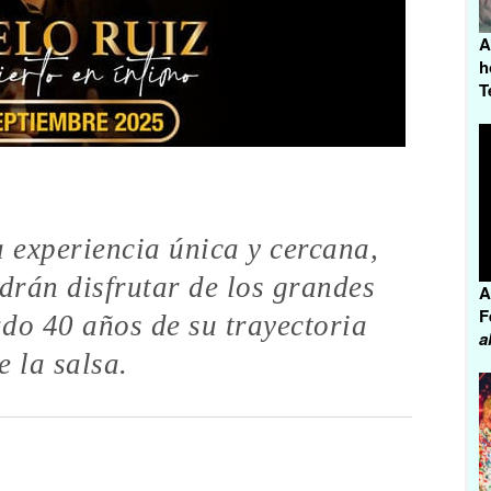
A
h
T
a experiencia única y cercana,
drán disfrutar de los grandes
A
F
do 40 años de su trayectoria
a
e la salsa.