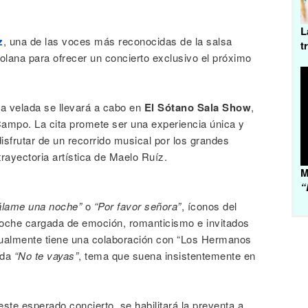
L
z
, una de las voces más reconocidas de la salsa
t
zolana para ofrecer un concierto exclusivo el próximo
la velada se llevará a cabo en
El Sótano Sala Show
,
Campo. La cita promete ser una experiencia única y
isfrutar de un recorrido musical por los grandes
ayectoria artística de Maelo Ruíz.
M
“
lame una noche”
o
“Por favor señora”
, íconos del
noche cargada de emoción, romanticismo e invitados
tualmente tiene una colaboración con “Los Hermanos
ada
“No te vayas”
, tema que suena insistentemente en
ste esperado concierto, se habilitará la preventa a