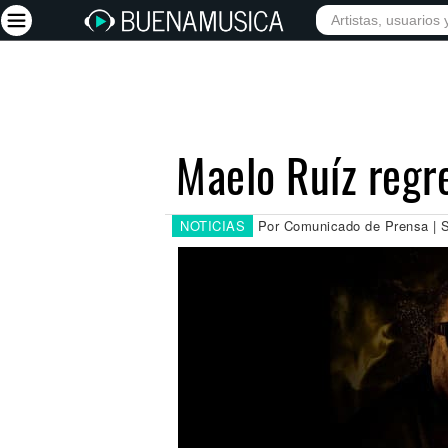
INICIO
ARTISTAS
Iniciar sesión
Registrarse
Maelo Ruíz regr
Inicio
Artistas
NOTICIAS
Por Comunicado de Prensa | S
Red Social
Música
Vídeos
Discografías
Letras
Conciertos