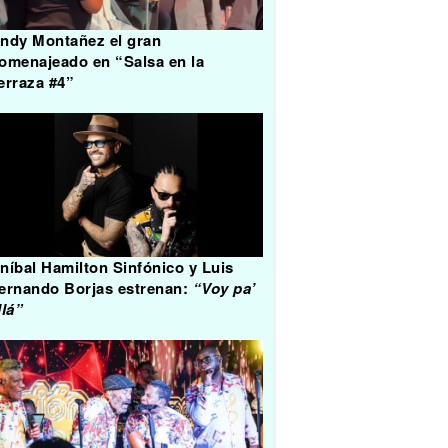
ndy Montañez el gran
omenajeado en “Salsa en la
erraza #4”
níbal Hamilton Sinfónico y Luis
ernando Borjas estrenan:
“Voy pa’
llá”