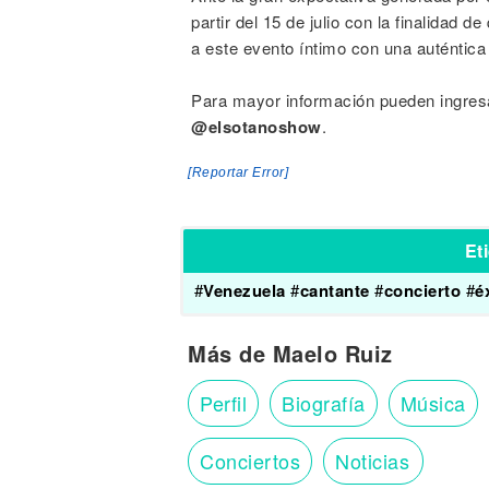
partir del 15 de julio con la finalidad d
a este evento íntimo con una auténtica
Para mayor información pueden ingresa
@elsotanoshow
.
[Reportar Error]
Et
#
Venezuela
#
cantante
#
concierto
#
é
Más de Maelo Ruiz
Perfil
Biografía
Música
Conciertos
Noticias