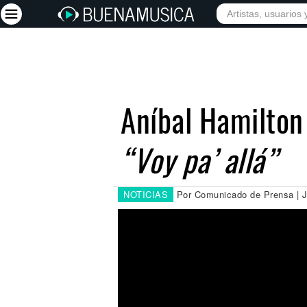
INICIO
ARTISTAS
Iniciar sesión
Registrarse
Aníbal Hamilton 
Inicio
“Voy pa’ allá”
Artistas
Red Social
Música
NOTICIAS
Por Comunicado de Prensa | J
Vídeos
Discografías
Letras
Conciertos