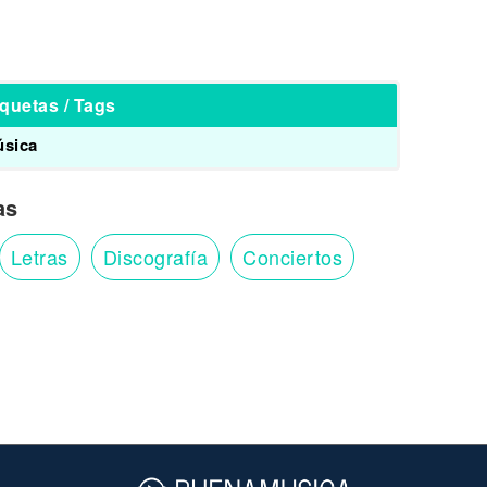
iquetas / Tags
sica
as
Letras
Discografía
Conciertos