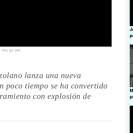
J
p
“Voy pa’ allá”
ezolano lanza una nueva
en poco tiempo se ha convertido
M
ramiento con explosión de
p