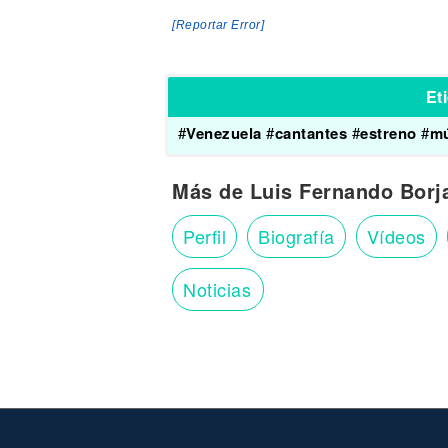
[Reportar Error]
Et
#
Venezuela
#
cantantes
#
estreno
#
mú
Más de Luis Fernando Borj
Perfil
Biografía
Vídeos
Noticias