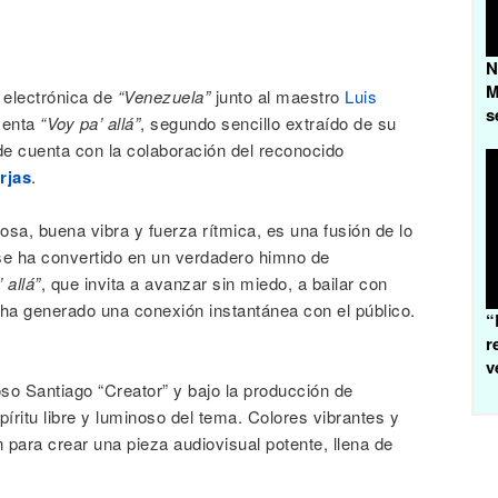
N
M
n electrónica de
“Venezuela”
junto al maestro
Luis
s
senta
“Voy pa’ allá”
, segundo sencillo extraído de su
de cuenta con la colaboración del reconocido
rjas
.
sa, buena vibra y fuerza rítmica, es una fusión de lo
 y se ha convertido en un verdadero himno de
 allá”
, que invita a avanzar sin miedo, a bailar con
 ha generado una conexión instantánea con el público.
“
r
v
ntoso Santiago “Creator” y bajo la producción de
píritu libre y luminoso del tema. Colores vibrantes y
para crear una pieza audiovisual potente, llena de