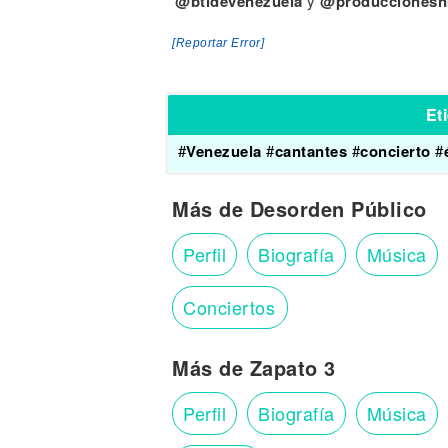
@btldevenezuela
y
@produccionesn
[Reportar Error]
Et
#
Venezuela
#
cantantes
#
concierto
#
Más de Desorden Público
Perfil
Biografía
Música
Conciertos
Más de Zapato 3
Perfil
Biografía
Música