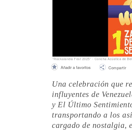
Noticias
“Rockalandia Fest 2025” - Concha Acústica de Bel
Añadir a favoritos
Compartir
Una celebración que re
influyentes de Venezue
y El Último Sentimient
transportando a los asi
cargado de nostalgia, 