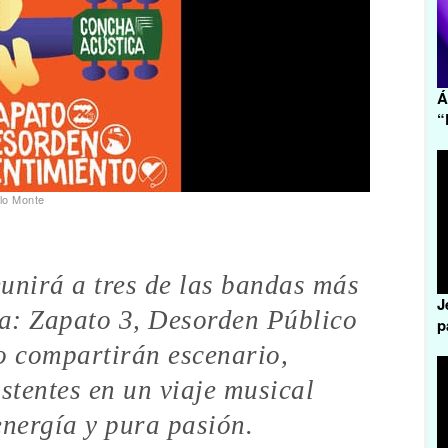
Á
“
lo Monte
unirá a tres de las bandas más
J
la: Zapato 3, Desorden Público
p
o compartirán escenario,
stentes en un viaje musical
energía y pura pasión.