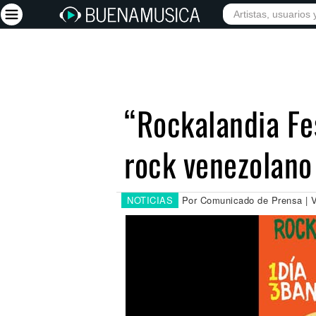
INICIO
ARTISTAS
Iniciar sesión
Registrarse
“Rockalandia Fe
Inicio
rock venezolano
Artistas
Red Social
Música
NOTICIAS
Por Comunicado de Prensa | V
Vídeos
Discografías
Letras
Conciertos