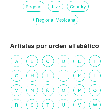
Reggae
Jazz
Country
Regional Mexicana
Artistas por orden alfabético
A
B
C
D
E
F
G
H
I
J
K
L
M
N
Ñ
O
P
Q
R
S
T
U
V
W