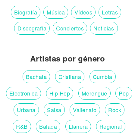
Biografía
Música
Vídeos
Letras
Discografía
Conciertos
Noticias
Artistas por género
Bachata
Cristiana
Cumbia
Electronica
Hip Hop
Merengue
Pop
Urbana
Salsa
Vallenato
Rock
R&B
Balada
Llanera
Regional