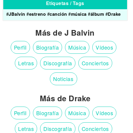
Etiquetas / Tags
#
JBalvin
#
estreno
#
canción
#
música
#
álbum
#
Drake
Más de J Balvin
Perfil
Biografía
Música
Vídeos
Letras
Discografía
Conciertos
Noticias
Más de Drake
Perfil
Biografía
Música
Vídeos
Letras
Discografía
Conciertos