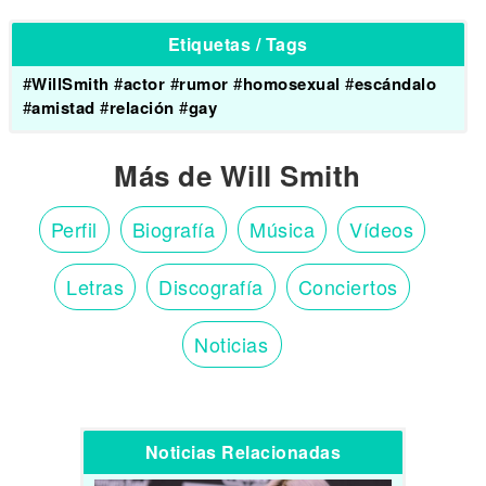
Etiquetas / Tags
#
WillSmith
#
actor
#
rumor
#
homosexual
#
escándalo
#
amistad
#
relación
#
gay
Más de Will Smith
Perfil
Biografía
Música
Vídeos
Letras
Discografía
Conciertos
Noticias
Noticias Relacionadas