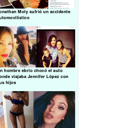
onathan Moly sufrió un accidente
utomovilístico
n hombre ebrio chocó el auto
onde viajaba Jennifer López con
us hijos