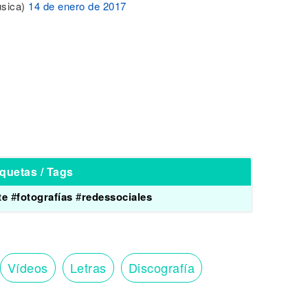
sica)
14 de enero de 2017
iquetas / Tags
te
#
fotografías
#
redessociales
Vídeos
Letras
Discografía