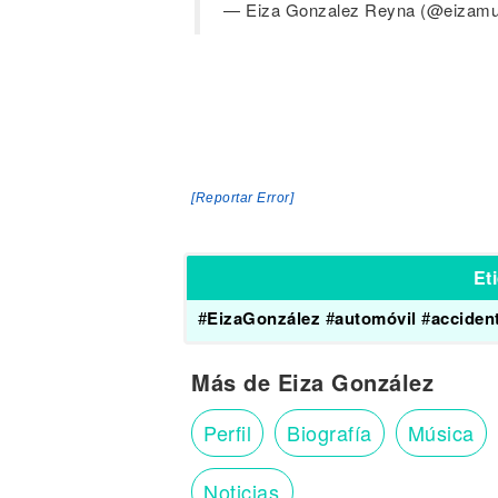
— Eiza Gonzalez Reyna (@eizamu
[Reportar Error]
Et
#
EizaGonzález
#
automóvil
#
acciden
Más de Eiza González
Perfil
Biografía
Música
Noticias