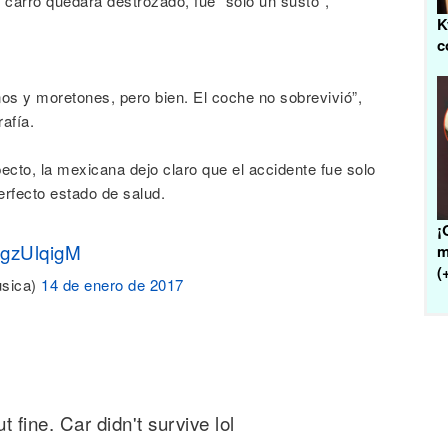
carro quedara destrozado, fue "solo un susto",
K
c
os y moretones, pero bien. El coche no sobrevivió”,
rafía.
ecto, la mexicana dejo claro que el accidente fue solo
erfecto estado de salud.
¡
HgzUlqigM
m
(
sica)
14 de enero de 2017
fine. Car didn't survive lol