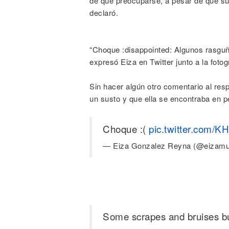
de qué preocuparse, a pesar de que su 
declaró.
“Choque :disappointed: Algunos rasguñ
expresó Eiza en Twitter junto a la fotog
Sin hacer algún otro comentario al resp
un susto y que ella se encontraba en p
Choque :(
pic.twitter.com/K
— Eiza Gonzalez Reyna (@eizamu
Some scrapes and bruises but 