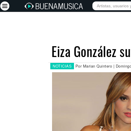
INICIO
ARTISTAS
Iniciar sesión
Registrarse
Eiza González s
Inicio
Artistas
NOTICIAS
Por Marian Quintero | Doming
Red Social
Música
Vídeos
Discografías
Letras
Conciertos