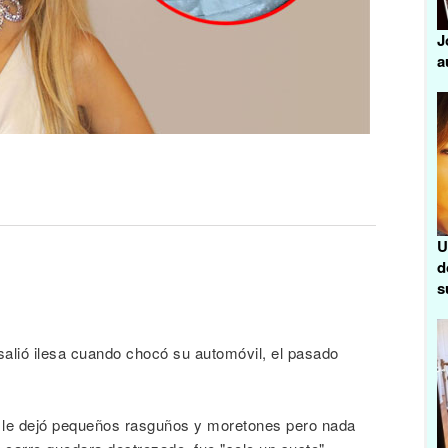
J
a
U
d
s
alió ilesa cuando chocó su automóvil, el pasado
iz le dejó pequeños rasguños y moretones pero nada