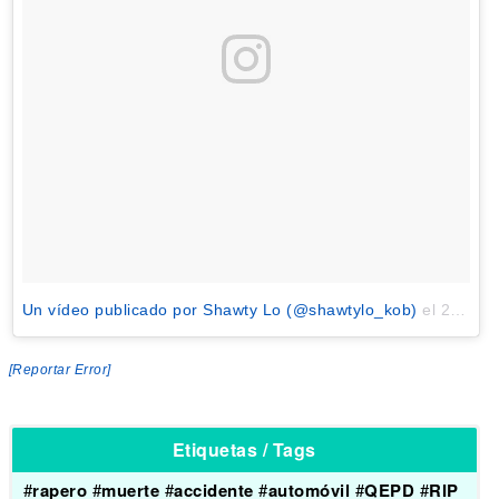
Un vídeo publicado por Shawty Lo (@shawtylo_kob)
el
20 de Sep de 2016 a la(s) 10:19 PDT
[Reportar Error]
Etiquetas / Tags
#
rapero
#
muerte
#
accidente
#
automóvil
#
QEPD
#
RIP