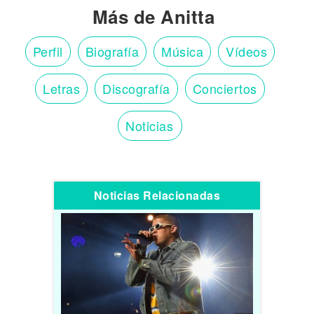
Más de Anitta
Perfil
Biografía
Música
Vídeos
Letras
Discografía
Conciertos
Noticias
Noticias Relacionadas