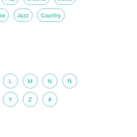
ae
Jazz
Country
L
M
N
Ñ
Y
Z
#