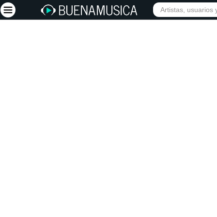
Iniciar sesión
Registrarse
Inicio
Artistas
Red Social
Música
Vídeos
Discografías
Letras
Conciertos