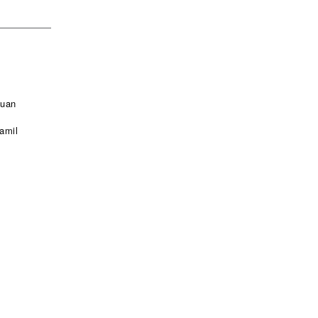
Juan
amil
)