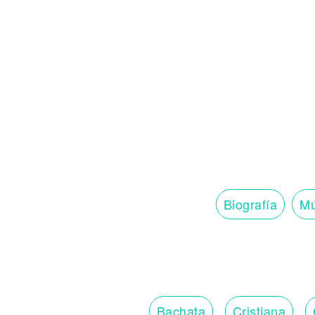
Biografía
Mú
Bachata
Cristiana