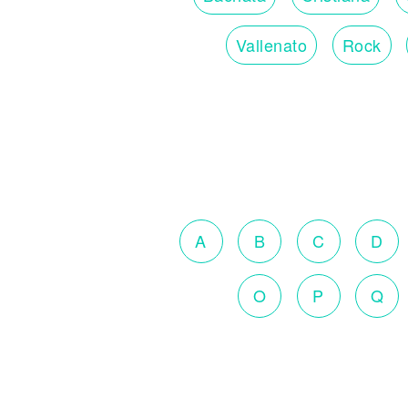
Vallenato
Rock
A
B
C
D
O
P
Q