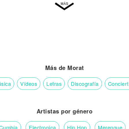
Más de Morat
sica
Vídeos
Letras
Discografía
Concier
Artistas por género
Cumbia
Electronica
Hip Hop
Merengue