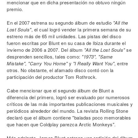
mencionar que en dicha presentación no obtuvo ningún
premio.
En el 2007 estrena su segundo álbum de estudio
"All the
Lost Souls"
, el cual logró vender la primera semana de su
estreno más de 65 mil unidades. Las pistas del disco
fueron escritas por Blunt en su casa de Ibiza durante el
invierno de 2006 a 2007. Del álbum
"All the Lost Souls"
se
desprenden sencillos, tales como:
"1973", "Same
Mistake", "Carry You Home"
y
"I Really Want You"
, entre
otros. No obstante, el afamado disco contó con la
participación del productor Tom Rothrock.
Cabe mencionar que el segundo álbum de Blunt a
diferencia del primero, logró ser evaluado por numerosos
críticos de las más importantes publicaciones musicales y
periódicos alrededor del mundo. La revista Rolling Stone
declaró que el álbum contiene "baladas poco memorables
que hacen que Coldplay parezca Arctic Monkeys".
Más adelante, James Blunt estrena una redición del álbum