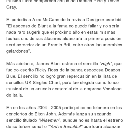
música fuera comparada con la de Damien Rice y David
Gray.
El periodista Alex McCann de la revista Designer escribió:
"El ascenso de Blunt a la fama no puede fallar y no sería
nada raro sugerir que el próximo año en estas mismas
fechas uno de sus álbumes alcanzará la primera posición,
será acreedor de un Premio Brit, entre otros innumerables
galardones".
Más adelante, James Blunt estrena el sencillo
"High"
, que
fue co-escrito Ricky Ross de la banda escocesa Deacon
Blue. El sencillo no logró gran repercusión en la lista de
sencillos UK Singles Chart, pero fue elegida como fondo
musical de un anuncio comercial de la empresa Vodafone
de Italia.
En en los años 2004 - 2005 participó como telonero en los
conciertos de Elton John. Además lanza su segundo
sencillo titulado
"Wisemen"
, aunque no es hasta el estreno
de su tercer sencillo
"You're Beautiful"
que logra alcanzar