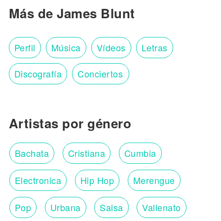
Más de James Blunt
Perfil
Música
Vídeos
Letras
Discografía
Conciertos
Artistas por género
Bachata
Cristiana
Cumbia
Electronica
Hip Hop
Merengue
Pop
Urbana
Salsa
Vallenato