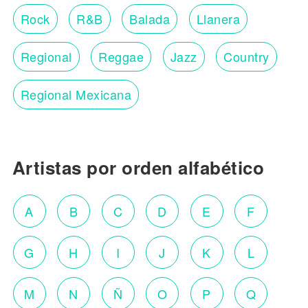
Rock
R&B
Balada
Llanera
Regional
Reggae
Jazz
Country
Regional Mexicana
Artistas por orden alfabético
A
B
C
D
E
F
G
H
I
J
K
L
M
N
Ñ
O
P
Q