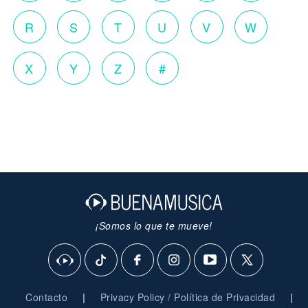
R
S
T
U
V
W
X
Y
Z
#
¡Somos lo que te mueve!
|
|
Contacto
Privacy Policy / Política de Privacidad